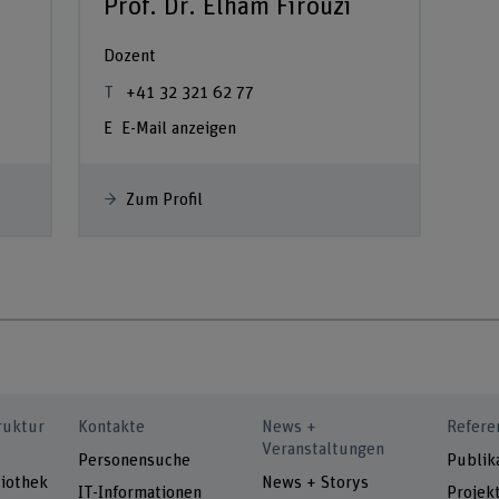
Prof. Dr. Elham Firouzi
Dozent
+41 32 321 62 77
E-Mail anzeigen
Zum Profil
ruktur
Kontakte
News +
Refere
Veranstaltungen
Personensuche
Publik
iothek
News + Storys
IT-Informationen
Projek