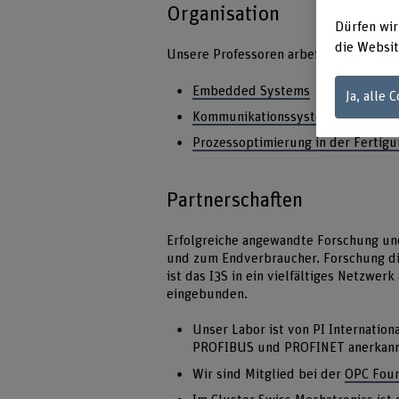
Organisation
Dürfen wir
die Websit
Unsere Professoren arbeiten in drei F
Embedded Systems
Ja, alle 
Kommunikationssysteme
Prozessoptimierung in der Fertigu
Partnerschaften
Erfolgreiche angewandte Forschung un
und zum Endverbraucher. Forschung die
ist das I3S in ein vielfältiges Netzwer
eingebunden.
Unser Labor ist von PI Internatio
PROFIBUS und PROFINET anerkann
Wir sind Mitglied bei der
OPC Foun