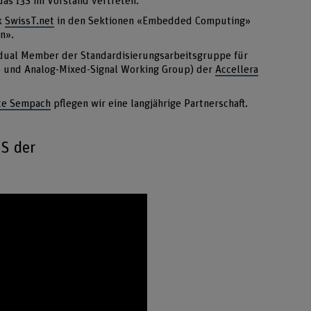
das I3S im Vorstand vertreten.
k
SwissT.net
in den Sektionen «Embedded Computing»
n».
vidual Member der Standardisierungsarbeitsgruppe für
 und Analog-Mixed-Signal Working Group) der
Accellera
te Sempach
pflegen wir eine langjährige Partnerschaft.
3S der