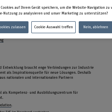
 Cookies auf Ihrem Gerät speichern, um die Website-Navigation zu 
e-Nutzung zu analysieren und unser Marketing zu unterstützen?
orschungsgruppen:
Cookies zulassen
Cookie-Auswahl treffen
Nein, ablehnen
ng
d Entwicklung braucht enge Verbindungen zur Industrie
nt als Inspirationsquelle für neue Lösungen. Deshalb
k aus nationalen und internationalen Partnern
nal als Kompetenz- und Ausbildungszentrum für
t.
dation
.