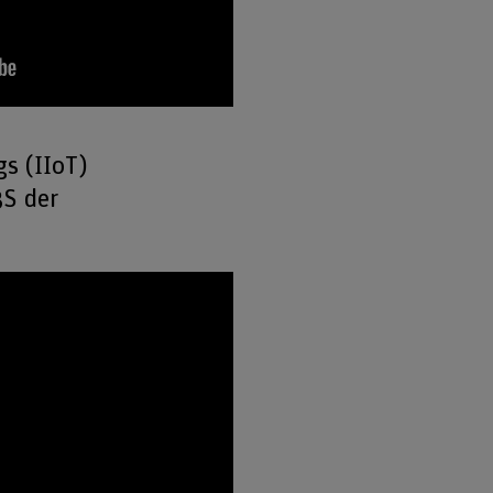
gs (IIoT)
3S der