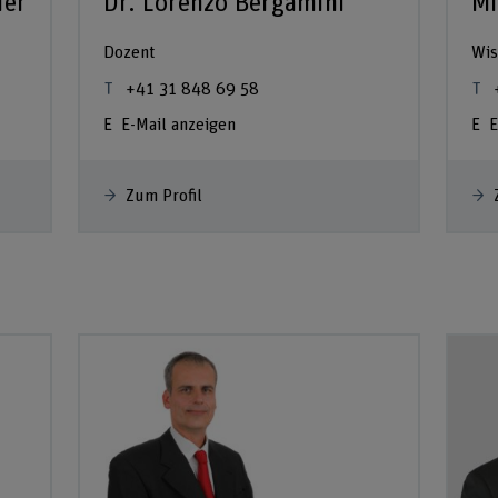
ier
Dr. Lorenzo Bergamini
Mi
Dozent
Wis
+41 31 848 69 58
E-Mail anzeigen
E
Zum Profil