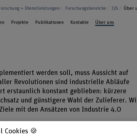
Forschung + Dienstleistungen
Forschungsbereiche
I3S
Über 
en
Projekte
Publikationen
Kontakte
Über uns
plementiert werden soll, muss Aussicht auf
ller Revolutionen sind industrielle Abläufe
t erstaunlich konstant geblieben: kürzere
chsatz und günstigere Wahl der Zulieferer. Wi
 Ziele mit den Ansätzen von Industrie 4.0
l Cookies 🍪