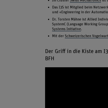
Im Cluster
Swiss Mechatronics
ist 
Das I3S ist Mitglied beim Netzwer
und «Engineering in der Automatio
Dr. Torsten Mähne ist Allied Indi
SystemC (Language Working Group
Systems Initiative
.
Mit der
Schweizerischen Vogelwar
Der Griff in die Kiste am I
BFH