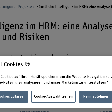
istungen
Projekte
Künstliche Intelligenz im HRM: eine Analyse 
lligenz im HRM: eine Analys
e und Risiken
nser Verständnis darüber, wie
l Cookies 🍪
 HRM-Funktion verändert und sich
eschaffung unter Berücksichtigung von
 Cookies auf Ihrem Gerät speichern, um die Website-Navigation zu 
uswirkt.
e-Nutzung zu analysieren und unser Marketing zu unterstützen?
Cookies zulassen
Cookie-Auswahl treffen
Nein, ablehnen