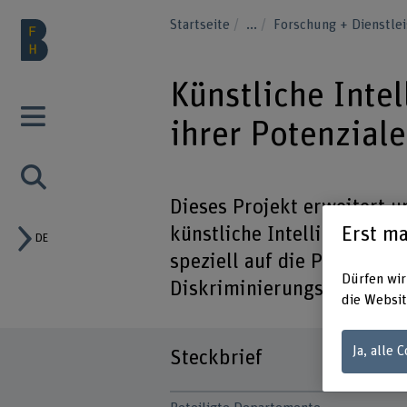
Startseite
...
Forschung + Dienstle
Künstliche Inte
ihrer Potenzial
Dieses Projekt erweitert u
Erst ma
künstliche Intelligenz die
DE
speziell auf die Personalb
Dürfen wir
Diskriminierungsrisiken a
die Websit
Ja, alle 
Steckbrief