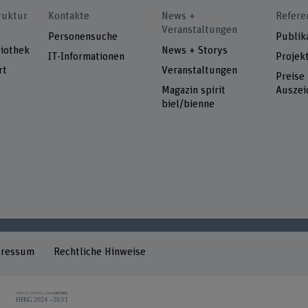
ruktur
Kontakte
News +
Refere
Veranstaltungen
Personensuche
Publik
iothek
News + Storys
IT-Informationen
Projek
rt
Veranstaltungen
Preise
Magazin spirit
Auszei
biel/bienne
pressum
Rechtliche Hinweise