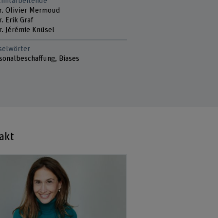
tmitarbeitende
Dr. Olivier Mermoud
r. Erik Graf
r. Jérémie Knüsel
selwörter
rsonalbeschaffung, Biases
akt