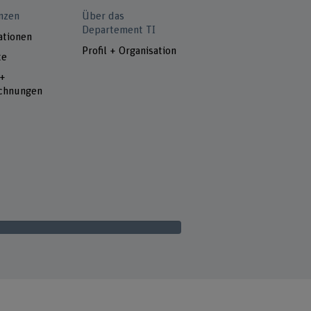
nzen
Über das
Departement TI
ationen
Profil + Organisation
te
 +
chnungen