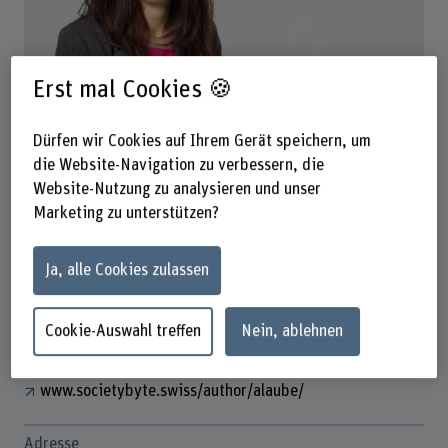
Erst mal Cookies 🍪
Prof. Dr. Annett Laube
Leiterin IDAS
Dürfen wir Cookies auf Ihrem Gerät speichern, um
die Website-Navigation zu verbessern, die
Website-Nutzung zu analysieren und unser
Kontakt
Marketing zu unterstützen?
+41 32 321 63 32
E-Mail anzeigen
Ja, alle Cookies zulassen
www.bfh.ch/de/annett-laube
Cookie-Auswahl treffen
Nein, ablehnen
Links
www.societybyte.swiss/author/alaube/
Adresse