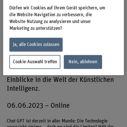
nur Staaten, sondern weltweit auch
Dürfen wir Cookies auf Ihrem Gerät speichern, um
viele einzelne Userinnen und User. Die
die Website-Navigation zu verbessern, die
scheinbar unbegrenzten Fähigkeiten
Website-Nutzung zu analysieren und unser
wecken Hoffnungen, die
Marketing zu unterstützen?
Fehleranfälligkeiten grosse
Befürchtungen. Wie können wir Chat
Ja, alle Cookies zulassen
GPT besser verstehen? Und wie
funktionieren die neuen KI-Modelle
Cookie-Auswahl treffen
Nein, ablehnen
eigentlich? Dieser Digital Snack gibt
Einblicke in die Welt der Künstlichen
Intelligenz.
06.06.2023 – Online
Chat GPT ist derzeit in aller Munde: Die Technologie
verspricht einiges – doch wo sind die Limiten? Hält der