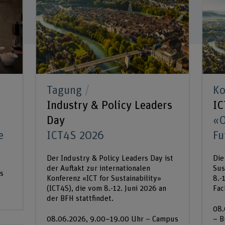
Tagung
Ko
Industry & Policy Leaders
IC
Day
«O
e
ICT4S 2026
Fu
Der Industry & Policy Leaders Day ist
Die
der Auftakt zur internationalen
Sus
s
Konferenz «ICT for Sustainability»
8.-
(ICT4S), die vom 8.-12. Juni 2026 an
Fac
der BFH stattfindet.
08.
08.06.2026, 9.00–19.00 Uhr – Campus
– B