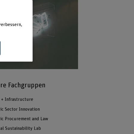
verbessern,
re Fachgruppen
 + Infrastructure
ic Sector Innovation
ic Procurement and Law
tal Sustainability Lab