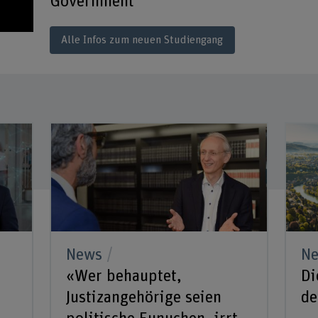
Government
Alle Infos zum neuen Studiengang
News
N
«Wer behauptet,
Di
Justizangehörige seien
de