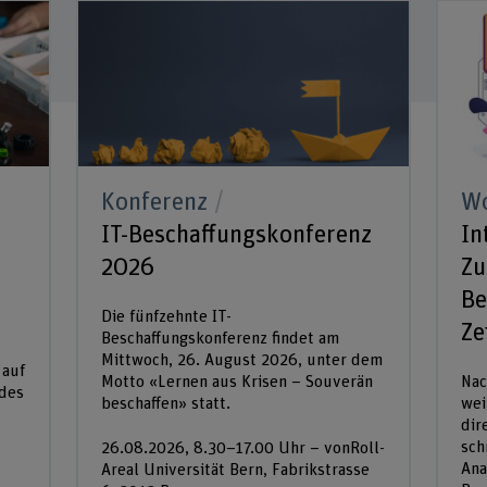
Konferenz
W
IT-Beschaffungskonferenz
In
2026
Zu
Be
Die fünfzehnte IT-
Ze
Beschaffungskonferenz findet am
Mittwoch, 26. August 2026, unter dem
 auf
Motto «Lernen aus Krisen – Souverän
Nac
 des
beschaffen» statt.
wei
dir
sch
26.08.2026, 8.30–17.00 Uhr – vonRoll-
Ana
Areal Universität Bern, Fabrikstrasse