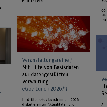
Bes
6, 3012 Bern
6,
09.
Eff
E1
Veranstaltungsreihe
Mit Hilfe von Basisdaten
zur datengestützten
Ve
Verwaltung
Li
eGov Lunch 2026/3
e
Se
Im dritten eGov Lunch im Jahr 2026
diskutieren wir Aktualitäten und
Am 