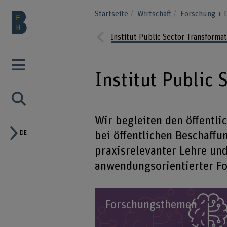
Startseite
Wirtschaft
Forschung + 
Institut Public Sector Transformat
Prev
ious
Institut Public 
Wir begleiten den öffentli
DE
bei öffentlichen Beschaff
praxisrelevanter Lehre un
anwendungsorientierter F
Forschungsthemen