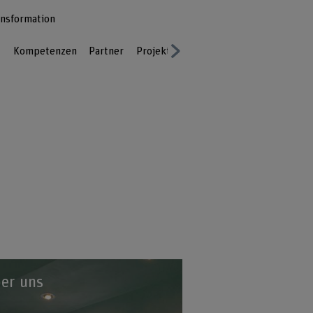
ansformation
t
Kompetenzen
Partner
Projekte
Publikationen
Über uns
Next
er uns