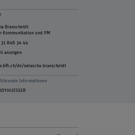
t
ha Branscheidt
in Kommunikation und PM
 31 848 34 44
il anzeigen
.bfh.ch/de/natascha-branscheidt
führende Informationen
DDYHUESSER