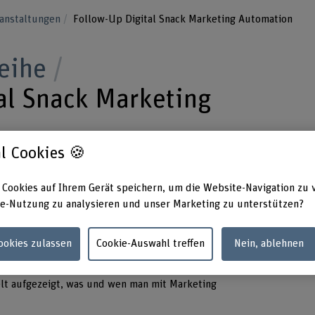
anstaltungen
Follow-Up Digital Snack Marketing Automation
eihe
al Snack Marketing
l Cookies 🍪
ise sind vorbei! Werfen Sie mit uns einen
 Cookies auf Ihrem Gerät speichern, um die Website-Navigation zu 
 Automation.
e-Nutzung zu analysieren und unser Marketing zu unterstützen?
Cookies zulassen
Cookie-Auswahl treffen
Nein, ablehnen
lt aufgezeigt, was und wen man mit Marketing