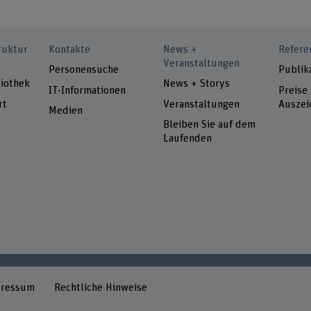
ruktur
Kontakte
News +
Refere
Veranstaltungen
Personensuche
Publik
iothek
News + Storys
IT-Informationen
Preise
rt
Veranstaltungen
Auszei
Medien
Bleiben Sie auf dem
Laufenden
pressum
Rechtliche Hinweise