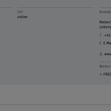
Ort
Kontak
online
Natasc
Leiter
+41
E-Ma
www
Weiter
FRE