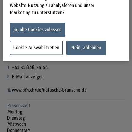
Website-Nutzung zu analysieren und unser
Marketing zu unterstützen?
Natascha Branscheidt
Ja, alle Cookies zulassen
Leiterin Kommunikation und PM
Cookie-Auswahl treffen
Nein, ablehnen
Kontakt
+41 31 848 34 44
E-Mail anzeigen
www.bfh.ch/de/natascha-branscheidt
Präsenzzeit
Montag
Dienstag
Mittwoch
Donnerstag