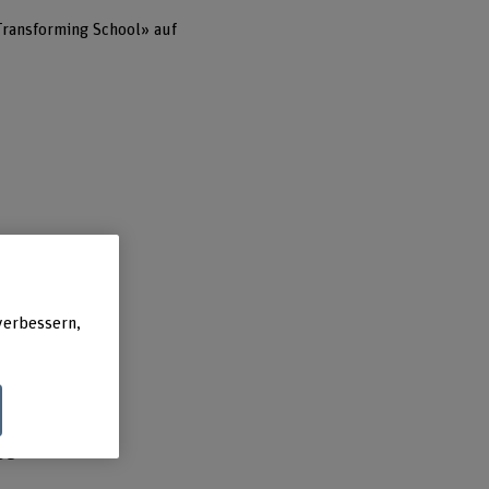
Transforming School» auf
verbessern,
t.
ce