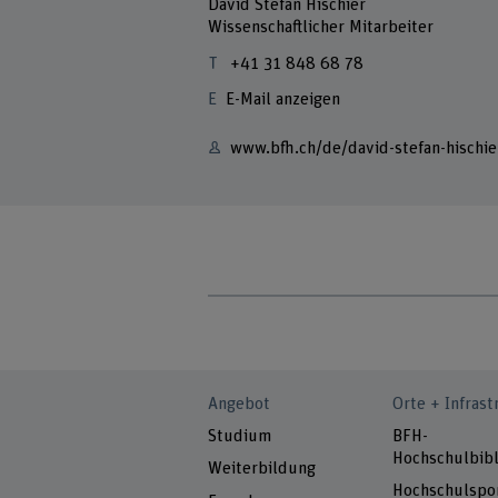
David Stefan Hischier
Wissenschaftlicher Mitarbeiter
+41 31 848 68 78
E-Mail anzeigen
www.bfh.ch/de/david-stefan-hischie
Angebot
Orte + Infrast
Studium
BFH-
Hochschulbibl
Weiterbildung
Hochschulspo