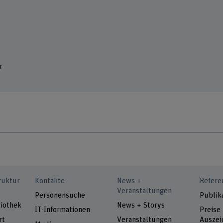
r
ruktur
Kontakte
News +
Refere
Veranstaltungen
Personensuche
Publik
iothek
News + Storys
IT-Informationen
Preise
rt
Veranstaltungen
Auszei