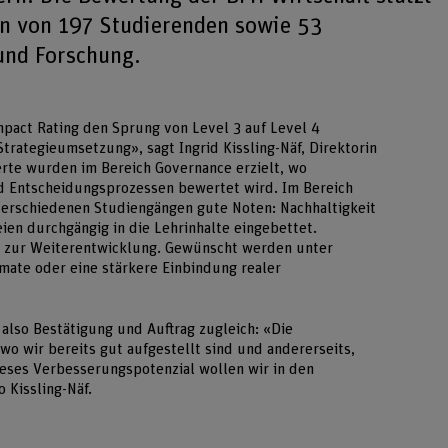
n von 197 Studierenden sowie 53
und Forschung.
mpact Rating den Sprung von Level 3 auf Level 4
 Strategieumsetzung», sagt Ingrid Kissling-Näf, Direktorin
rte wurden im Bereich Governance erzielt, wo
nd Entscheidungsprozessen bewertet wird. Im Bereich
verschiedenen Studiengängen gute Noten: Nachhaltigkeit
ien durchgängig in die Lehrinhalte eingebettet.
ise zur Weiterentwicklung. Gewünscht werden unter
ate oder eine stärkere Einbindung realer
 also Bestätigung und Auftrag zugleich: «Die
o wir bereits gut aufgestellt sind und andererseits,
eses Verbesserungspotenzial wollen wir in den
 Kissling-Näf.