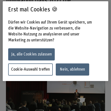
Innovation Days 2021 die
Auszeichnung als «Bestes Produkt».
Erst mal Cookies 🍪
An der Entwicklung des Geräts
Dürfen wir Cookies auf Ihrem Gerät speichern, um
beteiligt waren Forschende vom
die Website-Navigation zu verbessern, die
Institute for Human Centered
Website-Nutzung zu analysieren und unser
Engineering HuCE der Berner
Marketing zu unterstützen?
Fachhochschule BFH.
Ja, alle Cookies zulassen
Cookie-Auswahl treffen
Nein, ablehnen