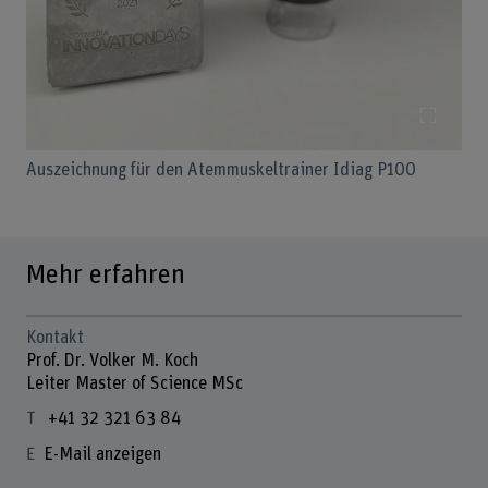
Bild v
Auszeichnung für den Atemmuskeltrainer Idiag P100
Mehr erfahren
Kontakt
Prof. Dr. Volker M. Koch
Leiter Master of Science MSc
+41 32 321 63 84
E-Mail anzeigen