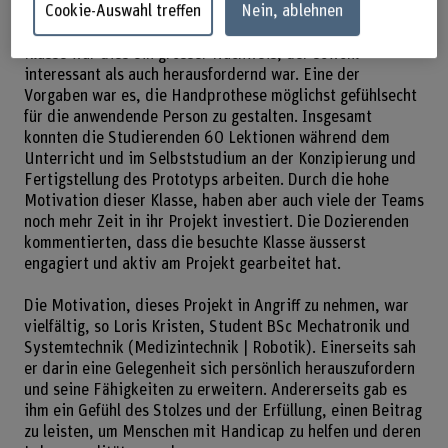
Cookie-Auswahl treffen
Nein, ablehnen
Druckern ihre Konzepte zum Leben erwecken und die
Prototypen zusammenbauen. Für die Studierenden dieser
Klasse war dies ein grosser Nachweis, der sowohl
interessant als auch herausfordernd war. Eine der
Vorgaben war es, die Handprothese möglichst gefühlsecht
für die anwendende Person zu gestalten. Insgesamt
konnten die Studierenden 60 Lektionen während dem
Unterricht und im Selbststudium an der Konzipierung und
Fertigstellung des Prototyps arbeiten. Durch die hohe
Motivation dieser Klasse, haben aber auch viele der Teams
noch mehr Zeit in ihr Projekt investiert. Die Dozierenden
kommentierten, dass die besuchte Klasse äusserst
engagiert und aktiv am Projekt gearbeitet hat.
Die Motivation, dieses Projekt in Angriff zu nehmen, war
vielfältig, so Loris Kristen, Student BSc Mechatronik und
Systemtechnik (Medizintechnik | Robotik). Einerseits sah
er darin eine Gelegenheit sich persönlich herauszufordern
und seine Fähigkeiten zu erweitern. Andererseits gab es
ihm ein Gefühl des Stolzes und der Erfüllung, einen Beitrag
zu leisten, um Menschen mit Handicap zu helfen und deren