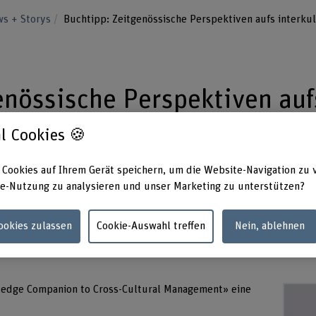
s + Storys
Buchtipp: Zeitgenössische Perspektiven aufs interk
enössische Perspektiven auf
e Management
l Cookies 🍪
 Cookies auf Ihrem Gerät speichern, um die Website-Navigation zu 
ührungskräfte und Mitarbeiter*innen
e-Nutzung zu analysieren und unser Marketing zu unterstützen?
er aktuellen Komplexität gerecht?
Cookies zulassen
Cookie-Auswahl treffen
Nein, ablehnen
tledge Companion to Cross-Cultural Management» eine