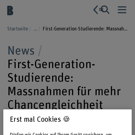
DE
Startseite
...
First-Generation-Studierende: Massnahmen für mehr Chancengleichheit
News
First-Generation-
Studierende:
Massnahmen für mehr
Chancengleichheit
Erst mal Cookies 🍪
24.04.2026
Rund zwei Drittel der