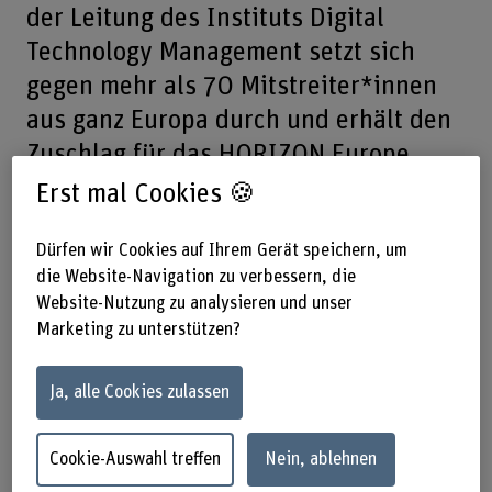
der Leitung des Instituts Digital
Technology Management setzt sich
gegen mehr als 70 Mitstreiter*innen
aus ganz Europa durch und erhält den
Zuschlag für das HORIZON Europe
Projekt «Thrive». Ziel ist es, die
Erst mal Cookies 🍪
Auswirkungen digitaler Technologien
Dürfen wir Cookies auf Ihrem Gerät speichern, um
auf Jugendliche besser zu verstehen.
die Website-Navigation zu verbessern, die
Website-Nutzung zu analysieren und unser
Teilen
Marketing zu unterstützen?
Ja, alle Cookies zulassen
Das Wichtigste in Kürze
Cookie-Auswahl treffen
Nein, ablehnen
Das Projekt «Thrive» untersucht die
Auswirkungen der Nutzung digitaler Tools auf die