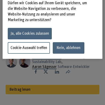
verschiedene Massnahmen dazu
Dürfen wir Cookies auf Ihrem Gerät speichern, um
beitragen, den Energieverbrauch von
die Website-Navigation zu verbessern, die
Anwendungen zu senken. Dazu
Website-Nutzung zu analysieren und unser
Marketing zu unterstützen?
gehören schlanke
Programmiersprachen sowie die
Ja, alle Cookies zulassen
Unterteilung einer Applikation in
kleine Microservices.
Cookie-Auswahl treffen
Nein, ablehnen
Alexandre Thomas
Tech-Lead Digital
Sustainability Lab
,
Aaron Sägesser
Software-Entwickler
Teilen
Beitrag lesen