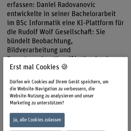
erfassen: Daniel Radovanovic
entwickelte in seiner Bachelorarbeit
im BSc Informatik eine KI‑Plattform für
die Rudolf Wolf Gesellschaft: Sie
bündelt Beobachtung,
Bildverarbeitung und
Deep‑Learning‑Klassifikation in einer
Erst mal Cookies 🍪
einzigen, schnellen und
nutzerfreundlichen Weblösung.
Dürfen wir Cookies auf Ihrem Gerät speichern, um
die Website-Navigation zu verbessern, die
Teilen
Website-Nutzung zu analysieren und unser
Marketing zu unterstützen?
Das Wichtigste in Kürze
Ja, alle Cookies zulassen