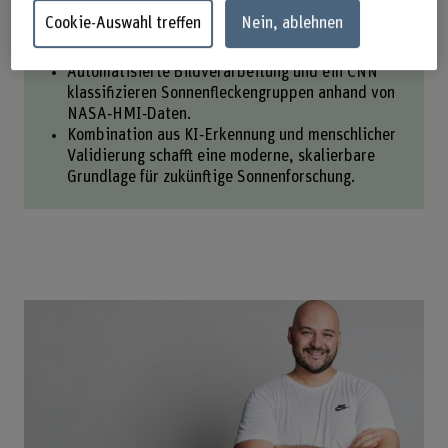
KI‑gestützte Webplattform der BFH digitalisiert
Cookie-Auswahl treffen
Nein, ablehnen
erstmals die Sonnenfleckenbeobachtung der
Rudolf Wolf Gesellschaft.
Automatisierte Bildverarbeitung und ein CNN
klassifizieren Sonnenfleckengruppen anhand von
NASA‑HMI‑Daten.
Kombination aus KI‑Erkennung und menschlicher
Validierung schafft eine moderne, skalierbare
Grundlage für zukünftige Sonnenforschung.