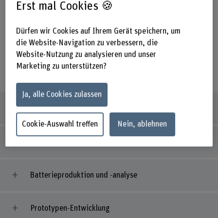
Maschinenbau kommen. Wir befassen uns hauptsächlich
Erst mal Cookies 🍪
mit angewandter Forschung für ein breites Spektrum von
Branchen.
Dürfen wir Cookies auf Ihrem Gerät speichern, um
die Website-Navigation zu verbessern, die
Kompetenzen
Website-Nutzung zu analysieren und unser
Marketing zu unterstützen?
Wir haben uns auf die folgenden Bereiche spezialisiert:
Ja, alle Cookies zulassen
Analyse und Optimierung von Prozessen
Cookie-Auswahl treffen
Nein, ablehnen
Intelligente Sensoren
Batterieproduktion und -analyse
Prototypen-Entwicklung