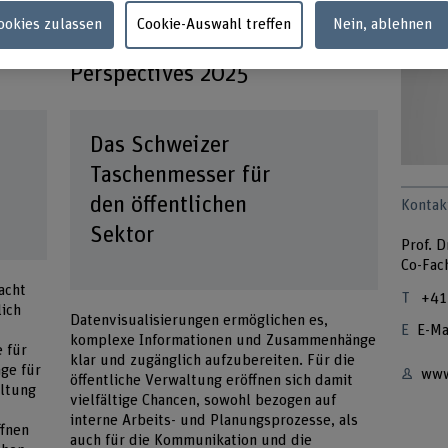
Cookies zulassen
Cookie-Auswahl treffen
Nein, ablehnen
Public Sector
Perspectives 2025
Das Schweizer
Taschenmesser für
den öffentlichen
Kontak
Sektor
Prof. D
Co-Fac
acht
+41
lich
Datenvisualisierungen ermöglichen es,
E-Ma
komplexe Informationen und Zusammenhänge
 für
klar und zugänglich aufzubereiten. Für die
age für
www
öffentliche Verwaltung eröffnen sich damit
altung
vielfältige Chancen, sowohl bezogen auf
interne Arbeits- und Planungsprozesse, als
ffnen
auch für die Kommunikation und die