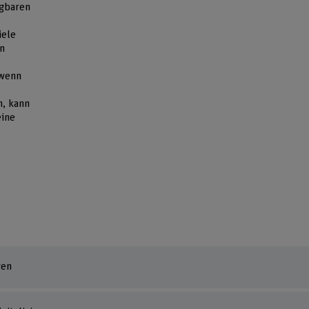
ügbaren
iele
en
 wenn
n, kann
eine
ren