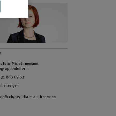
t
r. Julia Mia Stirnemann
hgruppenleiterin
 31 848 69 62
il anzeigen
.bfh.ch/de/julia-mia-stirnemann