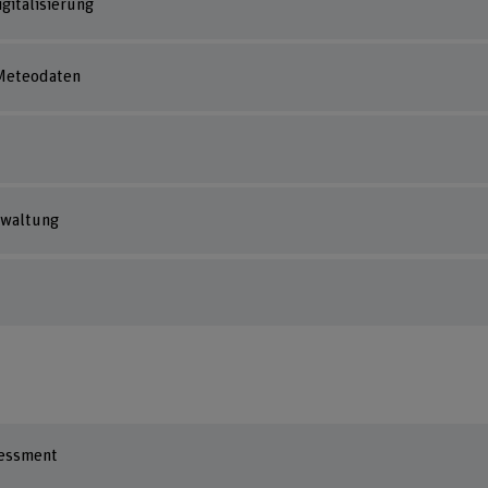
gitalisierung
 Meteodaten
rwaltung
sessment