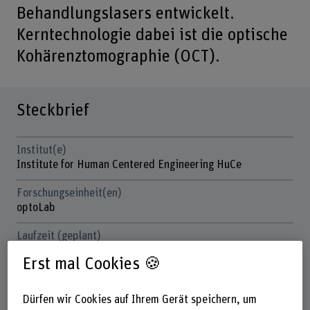
Behandlungslasers entwickelt.
Kerntechnologie dabei ist die optische
Kohärenztomographie (OCT).
Steckbrief
Institut(e)
Institute for Human Centered Engineering HuCe
Forschungseinheit(en)
optoLab
Laufzeit (geplant)
23.09.2015 - 31.12.2024
Erst mal Cookies 🍪
Projektleitung
Dr. Christian Burri
Dürfen wir Cookies auf Ihrem Gerät speichern, um