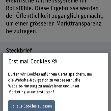
elektrische Antriebssysteme für
Rollstühle. Diese Ergebnisse werden
der Öffentlichkeit zugänglich gemacht,
um einer grösseren Markttransparenz
beizutragen.
Steckbrief
Erst mal Cookies 🍪
Institut(e)
Institute for Human Centered Engineering (HuCE)
Dürfen wir Cookies auf Ihrem Gerät speichern, um
die Website-Navigation zu verbessern, die
Laufzeit
01.01.2022 - 01.09.2023
Website-Nutzung zu analysieren und unser
Marketing zu unterstützen?
Projektleitung
Name
Ja, alle Cookies zulassen