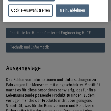
Schlüsselwörter
Rollstuhl, Roller, Elektrische Unterstützung,
Verbrauchertest, Beeinträchtigung
Cookie-Auswahl treffen
Nein, ablehnen
Institute for Human Centered Engineering HuCE
Technik und Informatik
Ausgangslage
Das Fehlen von Informationen und Untersuchungen zu
Fahrzeugen für Menschen mit eingeschränkter Mobilität
macht es für diese besonderes schwierig, das für ihre
Lebensumstände passende Produkt zu finden. Zudem
verfügen manche der Produkte nicht über genügend
Stabilität, was für die Benutzerinnen und Benutzer ein