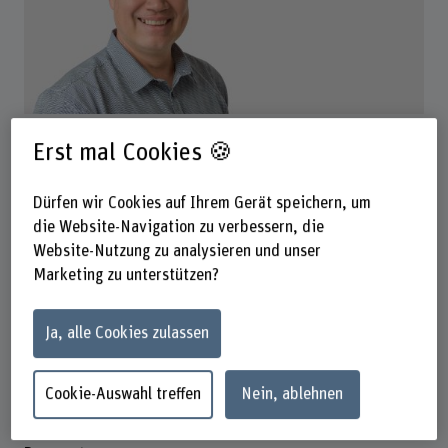
Prof. Dr. Thomas Jarchow
Erst mal Cookies 🍪
Dozent
Dürfen wir Cookies auf Ihrem Gerät speichern, um
Kontakt
die Website-Navigation zu verbessern, die
+41 31 848 34 50
Website-Nutzung zu analysieren und unser
E-Mail anzeigen
Marketing zu unterstützen?
www.bfh.ch/de/thomas-jarchow
Ja, alle Cookies zulassen
Präsenzzeit
Montag
Cookie-Auswahl treffen
Nein, ablehnen
Dienstag
Mittwoch