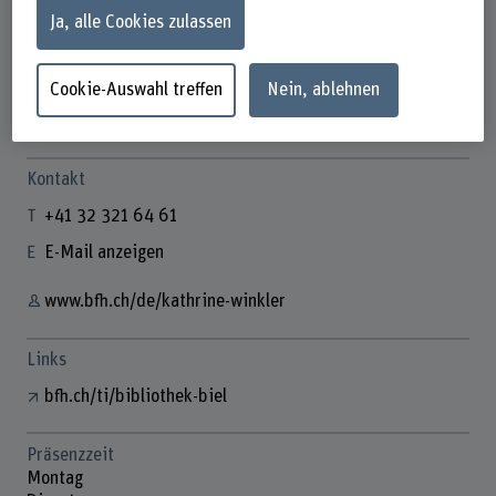
Ja, alle Cookies zulassen
Cookie-Auswahl treffen
Nein, ablehnen
Kathrine Winkler
Fachspezialistin Hochschulbibliothek
Kontakt
+41 32 321 64 61
E-Mail anzeigen
www.bfh.ch/de/kathrine-winkler
Links
bfh.ch/ti/bibliothek-biel
Präsenzzeit
Montag