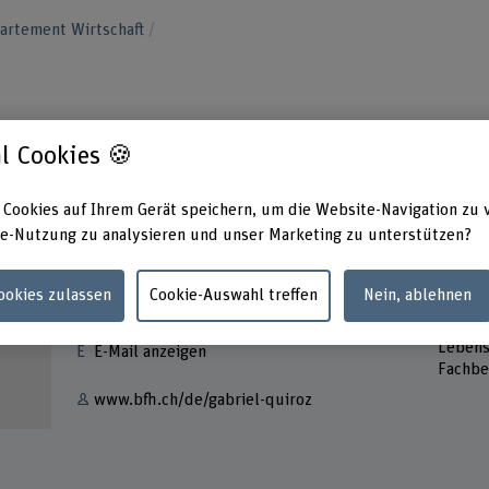
artement Wirtschaft
l Cookies 🍪
 Cookies auf Ihrem Gerät speichern, um die Website-Navigation zu 
e-Nutzung zu analysieren und unser Marketing zu unterstützen?
Kontakt
Adress
Cookies zulassen
Cookie-Auswahl treffen
Nein, ablehnen
Berner
+41 31 848 60 14
Hochsc
Lebens
E-Mail anzeigen
Fachbe
www.bfh.ch/de/gabriel-quiroz