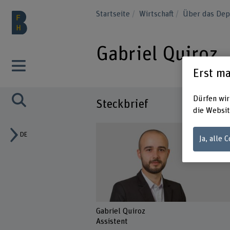
Startseite
Wirtschaft
Über das Dep
Gabriel Quiroz
Erst ma
Dürfen wir
Steckbrief
die Websit
DE
Ja, alle 
Gabriel Quiroz
Assistent