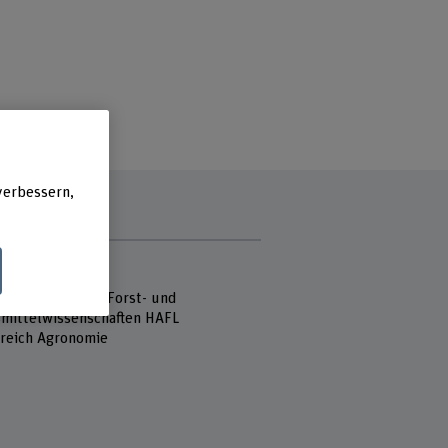
verbessern,
e
 Fachhochschule
hule für Agrar-, Forst- und
mittelwissenschaften HAFL
reich Agronomie