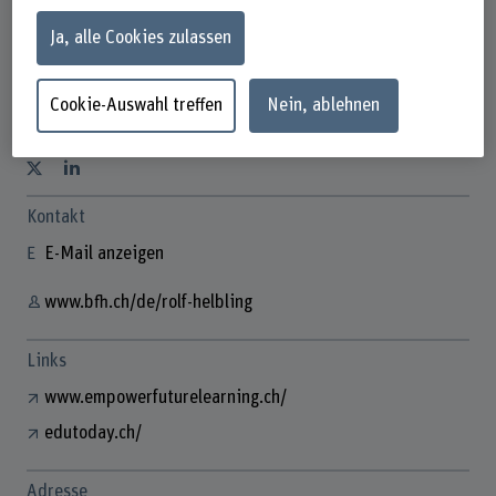
Ja, alle Cookies zulassen
Rolf Helbling
Cookie-Auswahl treffen
Nein, ablehnen
Externe Fachperson
Kontakt
E-Mail anzeigen
www.bfh.ch/de/rolf-helbling
Links
www.empowerfuturelearning.ch/
edutoday.ch/
Adresse