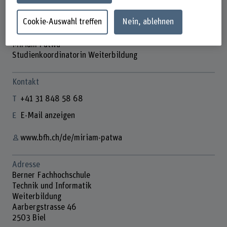
Cookie-Auswahl treffen
Nein, ablehnen
Miriam Patwa
Studienkoordinatorin Weiterbildung
Kontakt
+41 31 848 58 68
E-Mail anzeigen
www.bfh.ch/de/miriam-patwa
Adresse
Berner Fachhochschule
Technik und Informatik
Weiterbildung
Aarbergstrasse 46
2503 Biel