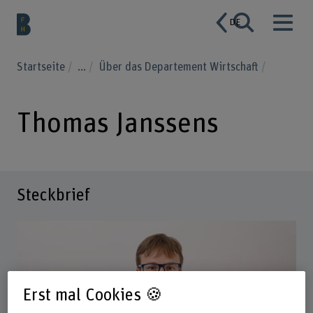
DE
Startseite
...
Über das Departement Wirtschaft
Thomas Janssens
Steckbrief
Erst mal Cookies 🍪