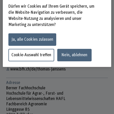
Dürfen wir Cookies auf Ihrem Gerät speichern, um
die Website-Navigation zu verbessern, die
Website-Nutzung zu analysieren und unser
Thomas Janssens
Marketing zu unterstützen?
Dozent für Aquakultur & Leiter Aquaforum
Ja, alle Cookies zulassen
Kontakt
+41 31 910 21 28
Cookie-Auswahl treffen
Nein, ablehnen
E-Mail anzeigen
www.bfh.ch/de/thomas-janssens
Adresse
Berner Fachhochschule
Hochschule für Agrar-, Forst- und
Lebensmittelwissenschaften HAFL
Fachbereich Agronomie
Länggasse 85