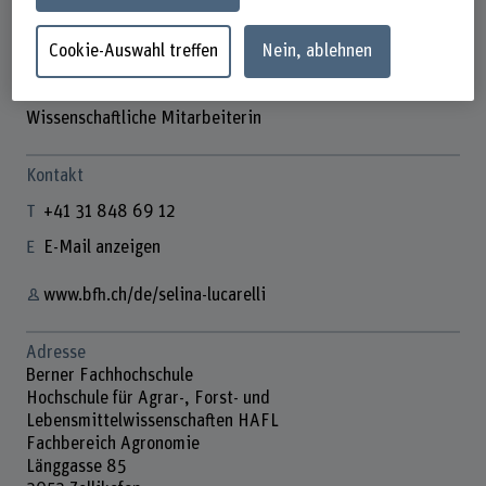
Cookie-Auswahl treffen
Nein, ablehnen
Selina Lucarelli
Wissenschaftliche Mitarbeiterin
Kontakt
+41 31 848 69 12
E-Mail anzeigen
www.bfh.ch/de/selina-lucarelli
Adresse
Berner Fachhochschule
Hochschule für Agrar-, Forst- und
Lebensmittelwissenschaften HAFL
Fachbereich Agronomie
Länggasse 85