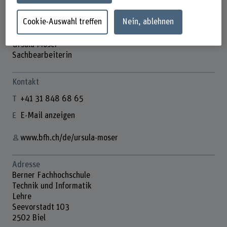
Cookie-Auswahl treffen
Nein, ablehnen
Ursula Moser
Sachbearbeiterin
Kontakt
+41 31 848 68 65
E-Mail anzeigen
www.bfh.ch/de/ursula-moser
Adresse
Berner Fachhochschule
Technik und Informatik
Lehre
Seevorstadt 103
2502 Biel