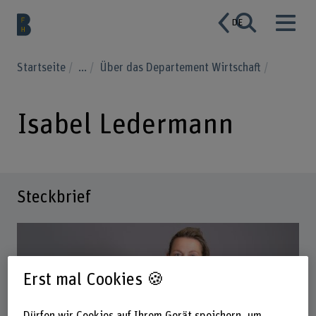
DE
Startseite
...
Über das Departement Wirtschaft
Isabel Ledermann
Steckbrief
Erst mal Cookies 🍪