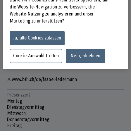
Dürfen wir Cookies auf Ihrem Gerät speichern, um
die Website-Navigation zu verbessern, die
Website-Nutzung zu analysieren und unser
Marketing zu unterstützen?
Isabel Ledermann
Leiterin Abteilung Services
Ja, alle Cookies zulassen
Kontakt
Cookie-Auswahl treffen
Nein, ablehnen
+41 31 848 34 10
E-Mail anzeigen
www.bfh.ch/de/isabel-ledermann
Präsenzzeit
Montag
Dienstagvormittag
Mittwoch
Donnerstagvormittag
Freitag