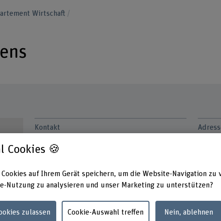
artement Wirtschaft
nens
Kontakt
Adress
Berner
+41 32 321 67 01
l Cookies 🍪
Techni
Lehre
E-Mail anzeigen
Höhew
 Cookies auf Ihrem Gerät speichern, um die Website-Navigation zu 
2502 B
www.bfh.ch/de/serge-bignens
e-Nutzung zu analysieren und unser Marketing zu unterstützen?
Links
Cookies zulassen
Cookie-Auswahl treffen
Nein, ablehnen
h