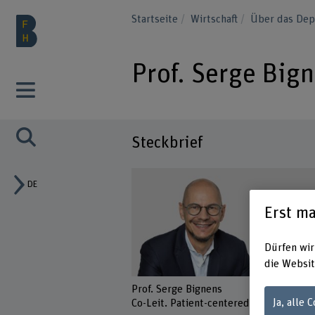
Startseite
Wirtschaft
Über das Dep
Prof. Serge Big
Steckbrief
DE
Erst ma
Dürfen wir
die Websit
Prof. Serge Bignens
Ja, alle 
Co-Leit. Patient-centered Digital Healt