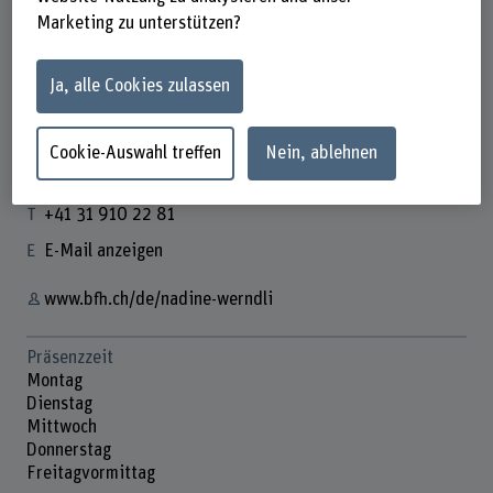
Marketing zu unterstützen?
Ja, alle Cookies zulassen
Nadine Werndli
Sachbearbeiterin FDW
Cookie-Auswahl treffen
Nein, ablehnen
Kontakt
+41 31 910 22 81
E-Mail anzeigen
www.bfh.ch/de/nadine-werndli
Präsenzzeit
Montag
Dienstag
Mittwoch
Donnerstag
Freitagvormittag