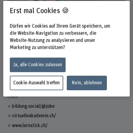
Erst mal Cookies 🍪
Dürfen wir Cookies auf Ihrem Gerät speichern, um
Jörg Berkel
Fachspezialist E-Assessment
die Website-Navigation zu verbessern, die
Website-Nutzung zu analysieren und unser
Marketing zu unterstützen?
Kontakt
+41 31 848 62 52
Ja, alle Cookies zulassen
E-Mail anzeigen
www.bfh.ch/de/joerg-berkel
Cookie-Auswahl treffen
Nein, ablehnen
Links
bildung.social/@jobe
virtuelleakademie.ch/
www.lernstick.ch/