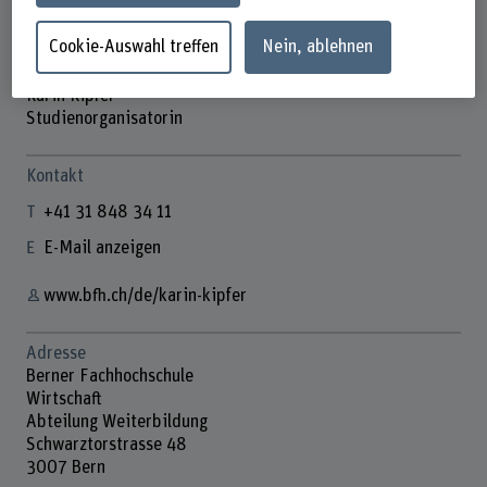
Cookie-Auswahl treffen
Nein, ablehnen
Karin Kipfer
Studienorganisatorin
Kontakt
+41 31 848 34 11
E-Mail anzeigen
www.bfh.ch/de/karin-kipfer
Adresse
Berner Fachhochschule
Wirtschaft
Abteilung Weiterbildung
Schwarztorstrasse 48
3007 Bern