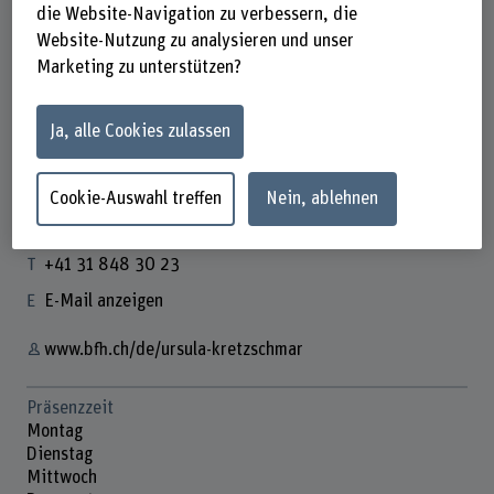
die Website-Navigation zu verbessern, die
Website-Nutzung zu analysieren und unser
Marketing zu unterstützen?
Ja, alle Cookies zulassen
Prof. Ursula Kretzschmar
Leiterin Fachbereich FSM
Cookie-Auswahl treffen
Nein, ablehnen
Kontakt
+41 31 848 30 23
E-Mail anzeigen
www.bfh.ch/de/ursula-kretzschmar
Präsenzzeit
Montag
Dienstag
Mittwoch