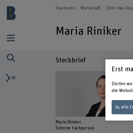
Startseite
Wirtschaft
Über das Dep
Maria Riniker
Steckbrief
Erst ma
DE
Dürfen wir
die Websit
Ja, alle 
Maria Riniker
Externe Fachperson