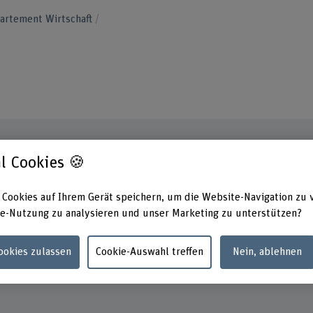
artement Wirtschaft
l Cookies 🍪
Kontakt
Adress
Berner
 Cookies auf Ihrem Gerät speichern, um die Website-Navigation zu 
+41 31 848 58 14
Wirtsch
e-Nutzung zu analysieren und unser Marketing zu unterstützen?
Wirtsch
E-Mail anzeigen
Brücke
3005 B
Cookies zulassen
Cookie-Auswahl treffen
Nein, ablehnen
www.bfh.ch/de/maria-riniker