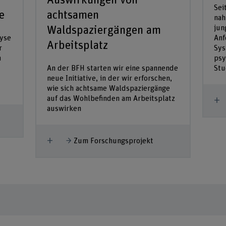
Auswirkungen von
Sei
e
achtsamen
nah
jun
Waldspaziergängen am
lyse
Anf
Arbeitsplatz
r
Sys
n
psy
An der BFH starten wir eine spannende
Stu
neue Initiative, in der wir erforschen,
wie sich achtsame Waldspaziergänge
auf das Wohlbefinden am Arbeitsplatz
M
auswirken
Mehr anzeigen
Zum Forschungsprojekt