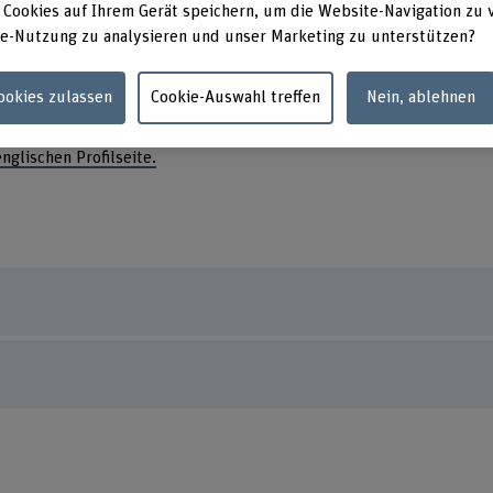
scholar.google.ch/citations?
Instit
 Cookies auf Ihrem Gerät speichern, um die Website-Navigation zu 
user=g3gNJecAAAAJ&hl
Brücke
e-Nutzung zu analysieren und unser Marketing zu unterstützen?
3005 B
orcid.org/0000-0002-7863-8405
Cookies zulassen
Cookie-Auswahl treffen
Nein, ablehnen
englischen Profilseite.