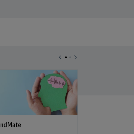
ndMate
Stärkenorient