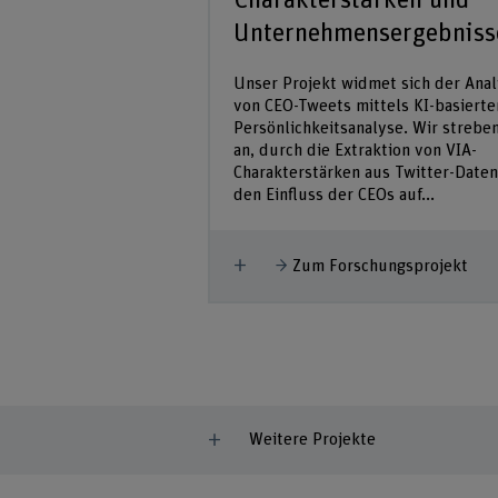
Charakterstärken und
Unternehmensergebniss
 an der BFH. Die BFH
orientierte Führung,
Unser Projekt widmet sich der Ana
nd Wohlbefinden zu
von CEO-Tweets mittels KI-basierte
rschungsprojekt
Persönlichkeitsanalyse. Wir strebe
Prototyp für
an, durch die Extraktion von VIA-
he mit der...
Charakterstärken aus Twitter-Daten
den Einfluss der CEOs auf...
hungsprojekt
Mehr anzeigen
Zum Forschungsprojekt
Weitere Projekte