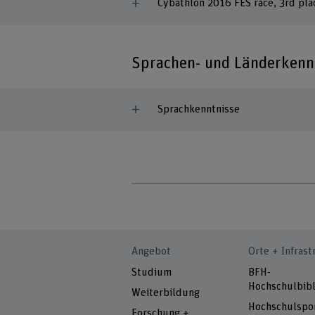
Cybathlon 2016 FES race, 3rd pla
Sprachen- und Länderkenn
Sprachkenntnisse
Angebot
Orte + Infrast
Studium
BFH-
Hochschulbibl
Weiterbildung
Hochschulspo
Forschung +