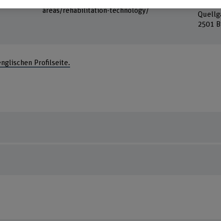
www.bfh.ch/en/research/research-
Forsch
areas/rehabilitation-technology/
Quellg
2501 B
englischen Profilseite.