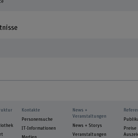
ce
tnisse
ruktur
Kontakte
News +
Refere
Veranstaltungen
Personensuche
Publik
iothek
News + Storys
IT-Informationen
Preise
rt
Veranstaltungen
Auszei
Medien