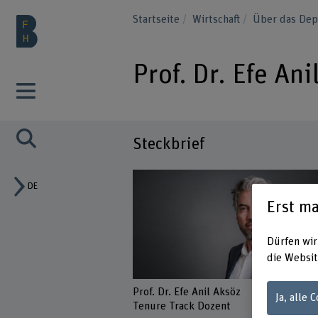
Startseite
Wirtschaft
Über das Dep
Prof. Dr. Efe Ani
Steckbrief
DE
Erst ma
Dürfen wir
die Websit
Prof. Dr. Efe Anil Aksöz
Ja, alle 
Tenure Track Dozent