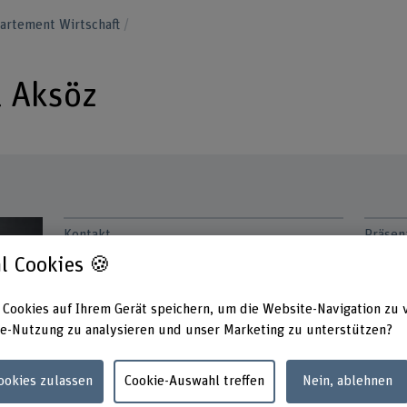
artement Wirtschaft
l Aksöz
Kontakt
Präsen
Monta
l Cookies 🍪
+41 31 848 53 87
Dienst
Mittwo
E-Mail anzeigen
Donner
 Cookies auf Ihrem Gerät speichern, um die Website-Navigation zu 
Freitag
e-Nutzung zu analysieren und unser Marketing zu unterstützen?
www.bfh.ch/de/efe-anil-aksoez
Adress
Links
Berner
Cookies zulassen
Cookie-Auswahl treffen
Nein, ablehnen
Techni