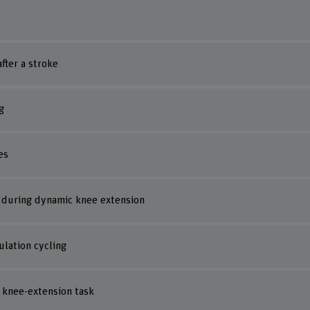
fter a stroke
g
es
s during dynamic knee extension
ulation cycling
c knee-extension task