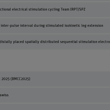
ctional electrical stimulation cycling Team IRPT/SPZ
 inter-pulse interval during stimulated isokinetic leg extension
istally placed spatially distributed sequential stimulation electr
nt 2025 (BMCC2025)
swiss