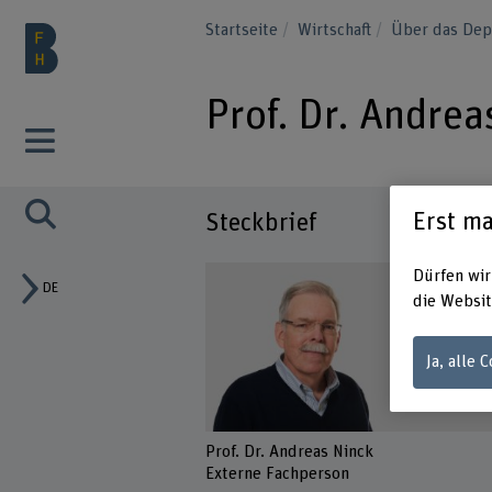
Startseite
Wirtschaft
Über das Dep
Prof. Dr. Andrea
Erst ma
Steckbrief
Dürfen wir
DE
die Websit
Ja, alle 
Prof. Dr. Andreas Ninck
Externe Fachperson