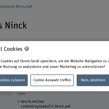
artement Wirtschaft
s Ninck
l Cookies 🍪
 Cookies auf Ihrem Gerät speichern, um die Website-Navigation zu 
Kontakt
Adress
e-Nutzung zu analysieren und unser Marketing zu unterstützen?
Berner
E-Mail anzeigen
Wirtsch
Wirtsch
Cookies zulassen
Cookie-Auswahl treffen
Nein, ablehnen
www.bfh.ch/de/andreas-ninck
Brücke
3005 B
Links
heuris.net/wp-
content/uploads/CV_Ninck.pdf