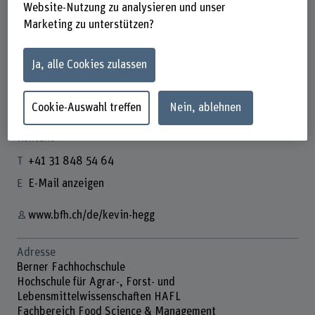
Website-Nutzung zu analysieren und unser
Marketing zu unterstützen?
Kevin Hegg
Ja, alle Cookies zulassen
Leiter Studiengang Food Science & Mgmt
Cookie-Auswahl treffen
Nein, ablehnen
Kontakt
+41 31 848 54 64
E-Mail anzeigen
www.bfh.ch/de/kevin-hegg
Adresse
Berner Fachhochschule
Hochschule für Agrar-, Forst- und
Lebensmittelwissenschaften HAFL
Fachbereich Food Science & Management