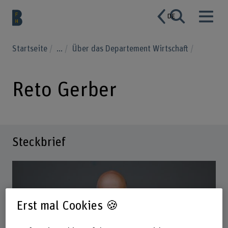
DE
Startseite
...
Über das Departement Wirtschaft
Reto Gerber
Steckbrief
Erst mal Cookies 🍪