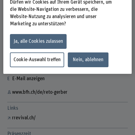
Dürfen wir Cookies auf Ihrem Gerät speichern, um
die Website-Navigation zu verbessern, die
Website-Nutzung zu analysieren und unser
Marketing zu unterstützen?
Reto Gerber
Business Development Manager
Ja, alle Cookies zulassen
Kontakt
Cookie-Auswahl treffen
Nein, ablehnen
+41 31 848 37 59
E-Mail anzeigen
www.bfh.ch/de/reto-gerber
Links
rrevival.ch/
Präsenzzeit