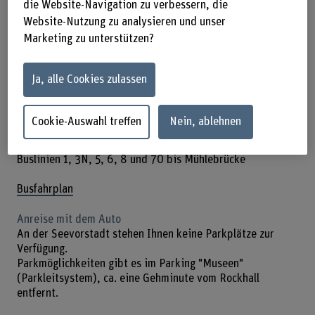
die Website-Navigation zu verbessern, die
Website-Nutzung zu analysieren und unser
Marketing zu unterstützen?
Lage + Anreise
Ja, alle Cookies zulassen
Anreise mit den öffentlichen Verkehrsmitteln
Cookie-Auswahl treffen
Nein, ablehnen
Vom Bahnhof aus erreichen Sie die Seevorstadt zu Fuss in
ca. 15 Minuten.
Buslinien 1, 3N, 5, 6, 8 und 70 bis Mühlebrücke
Busfahrplan
Anreise mit dem Auto
An der Seevorstadt stehen Ihnen keine Parkplätze zur
Verfügung.
Parkmöglichkeiten gibt es im Parking "Museen"
(Parkleitsystem), ca. eine Gehminute vom Rockhall
entfernt.