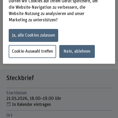
Kompetenzen erweitern? Die Online-
Dürfen wir Cookies auf Ihrem Gerät speichern, um
die Website-Navigation zu verbessern, die
Infoveranstaltung bietet Ihnen einen
Website-Nutzung zu analysieren und unser
vertieften Einblick ins Master-Studium
Marketing zu unterstützen?
und die erweiterten
Berufsperspektiven.
Ja, alle Cookies zulassen
21.05.2026, 18.00–19.00 Uhr –
Cookie-Auswahl treffen
Nein, ablehnen
Online
Steckbrief
Startdatum
21.05.2026, 18.00–19.00 Uhr
In Kalender eintragen
Ort