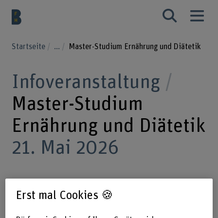
Startseite
...
Master-Studium Ernährung und Diätetik
Infoveranstaltung
Master-Studium
Ernährung und Diätetik
21. Mai 2026
Sie wollen Ihre wissenschaftlichen
Erst mal Cookies 🍪
und ernährungstherapeutischen