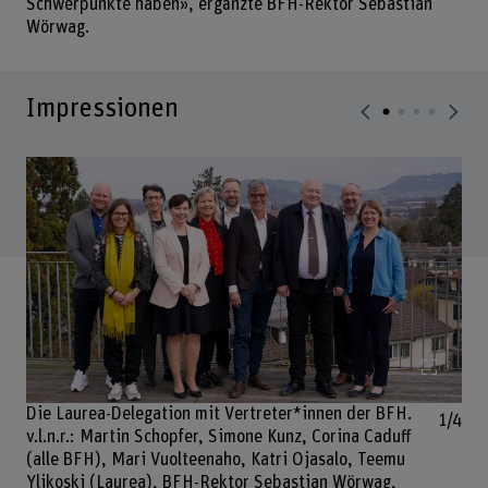
Schwerpunkte haben», ergänzte BFH-Rektor Sebastian
Wörwag.
Impressionen
Bild v
Die Laurea-Delegation mit Vertreter*innen der BFH.
1/4
v.l.n.r.: Martin Schopfer, Simone Kunz, Corina Caduff
(alle BFH), Mari Vuolteenaho, Katri Ojasalo, Teemu
Ylikoski (Laurea), BFH-Rektor Sebastian Wörwag,