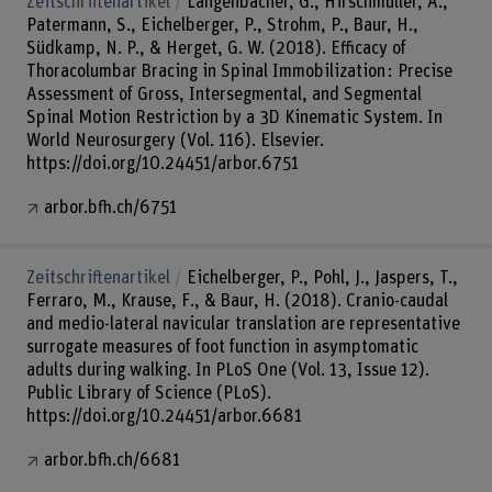
Zeitschriftenartikel
Langenbacher, G., Hirschmüller, A.,
Patermann, S., Eichelberger, P., Strohm, P., Baur, H.,
Südkamp, N. P., & Herget, G. W. (2018). Efficacy of
Thoracolumbar Bracing in Spinal Immobilization : Precise
Assessment of Gross, Intersegmental, and Segmental
Spinal Motion Restriction by a 3D Kinematic System. In
World Neurosurgery (Vol. 116). Elsevier.
https://doi.org/10.24451/arbor.6751
arbor.bfh.ch/6751
Zeitschriftenartikel
Eichelberger, P., Pohl, J., Jaspers, T.,
Ferraro, M., Krause, F., & Baur, H. (2018). Cranio-caudal
and medio-lateral navicular translation are representative
surrogate measures of foot function in asymptomatic
adults during walking. In PLoS One (Vol. 13, Issue 12).
Public Library of Science (PLoS).
https://doi.org/10.24451/arbor.6681
arbor.bfh.ch/6681