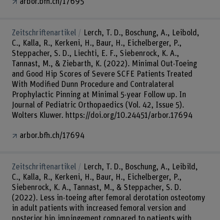
arbor.bfh.ch/17695
Zeitschriftenartikel
Lerch, T. D., Boschung, A., Leibold,
C., Kalla, R., Kerkeni, H., Baur, H., Eichelberger, P.,
Steppacher, S. D., Liechti, E. F., Siebenrock, K. A.,
Tannast, M., & Ziebarth, K. (2022). Minimal Out-Toeing
and Good Hip Scores of Severe SCFE Patients Treated
With Modified Dunn Procedure and Contralateral
Prophylactic Pinning at Minimal 5-year Follow up. In
Journal of Pediatric Orthopaedics (Vol. 42, Issue 5).
Wolters Kluwer. https://doi.org/10.24451/arbor.17694
arbor.bfh.ch/17694
Zeitschriftenartikel
Lerch, T. D., Boschung, A., Leibild,
C., Kalla, R., Kerkeni, H., Baur, H., Eichelberger, P.,
Siebenrock, K. A., Tannast, M., & Steppacher, S. D.
(2022). Less in-toeing after femoral derotation osteotomy
in adult patients with increased femoral version and
posterior hip impingement compared to patients with