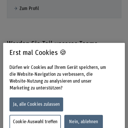
Zum Profil
Werden Sie Teil unseres Teams
Erst mal Cookies 🍪
Für Master-Thesen
Für aktuelle Möglichkeiten zur Mitarbeit im Rahmen einer
Dürfen wir Cookies auf Ihrem Gerät speichern, um
Master-Thesis wenden Sie sich bitte direkt an Dr. Patric
die Website-Navigation zu verbessern, die
Eichelberger.
Website-Nutzung zu analysieren und unser
Für PhD-Thesen
Marketing zu unterstützen?
Zur Zeit haben wir keine offene Doktorand*innen-Stelle.
Ja, alle Cookies zulassen
Projekte
Cookie-Auswahl treffen
Nein, ablehnen