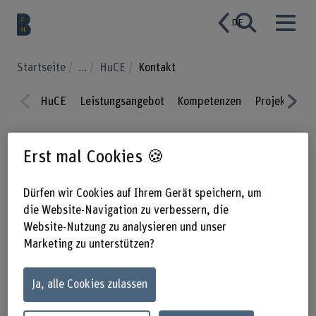
DE
Startseite
...
HuCE
Kontakt
HuCE
Leistungsangebot
Kompetenzen
Projekte
P
Prev
Nex
ious
t
Erst mal Cookies 🍪
Kontakt
Dürfen wir Cookies auf Ihrem Gerät speichern, um
die Website-Navigation zu verbessern, die
Website-Nutzung zu analysieren und unser
Marketing zu unterstützen?
Ja, alle Cookies zulassen