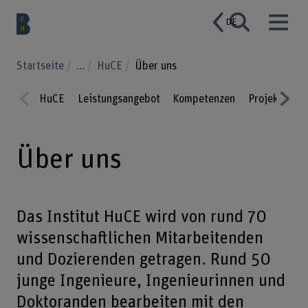
DE
Startseite
...
HuCE
Über uns
HuCE
Leistungsangebot
Kompetenzen
Projekte
P
Prev
Nex
ious
t
Über uns
Das Institut HuCE wird von rund 70
wissenschaftlichen Mitarbeitenden
und Dozierenden getragen. Rund 50
junge Ingenieure, Ingenieurinnen und
Doktoranden bearbeiten mit den