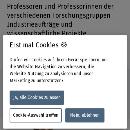
Professoren und Professorinnen der
verschiedenen Forschungsgruppen
Industrieaufträge und
wissenschaftliche Projekte.
Erst mal Cookies 🍪
Mitarbeitende
Dürfen wir Cookies auf Ihrem Gerät speichern, um
die Website-Navigation zu verbessern, die
Website-Nutzung zu analysieren und unser
Professorinnen und Professoren
Marketing zu unterstützen?
Ja, alle Cookies zulassen
Cookie-Auswahl treffen
Nein, ablehnen