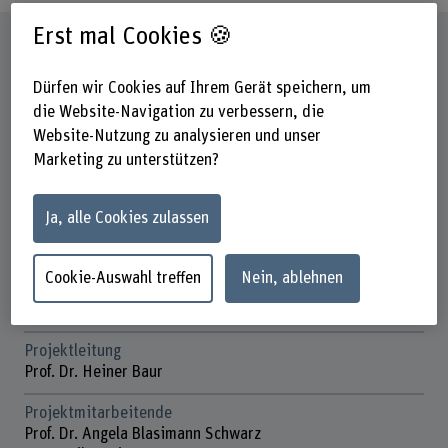
Erst mal Cookies 🍪
Steckbrief
Dürfen wir Cookies auf Ihrem Gerät speichern, um
Beteiligte Departemente
die Website-Navigation zu verbessern, die
Gesundheit
Website-Nutzung zu analysieren und unser
Marketing zu unterstützen?
Institut(e)
Physiotherapie
Ja, alle Cookies zulassen
Förderorganisation
BFH
Cookie-Auswahl treffen
Nein, ablehnen
Laufzeit
01.01.2012 - 30.06.2013
Projektleitung
Prof. Dr. Heiner Baur
Projektmitarbeitende
Prof. Dr. Angela Blasimann Schwarz