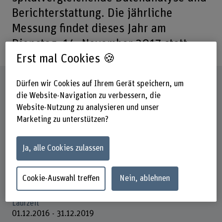
Berichterstattung. Die jährliche
Messung findet dieses Jahr am
Dienstag, 14. November 2017 statt.
Erst mal Cookies 🍪
Steckbrief
Dürfen wir Cookies auf Ihrem Gerät speichern, um
die Website-Navigation zu verbessern, die
Website-Nutzung zu analysieren und unser
Beteiligte Departemente
Marketing zu unterstützen?
Gesundheit
Institut(e)
Ja, alle Cookies zulassen
Pflege
Förderorganisation
Cookie-Auswahl treffen
Nein, ablehnen
Andere
Laufzeit
01.12.2016 - 31.12.2019