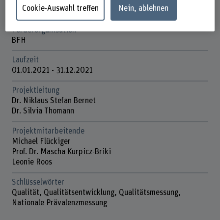
Cookie-Auswahl treffen
Nein, ablehnen
Institute for Data Applications and Security (IDAS)
Förderorganisation
BFH
Laufzeit
01.01.2021 - 31.12.2021
Projektleitung
Dr. Niklaus Stefan Bernet
Dr. Silvia Thomann
Projektmitarbeitende
Michael Flückiger
Prof. Dr. Mascha Kurpicz-Briki
Leonie Roos
Schlüsselwörter
Qualität, Qualitätsentwicklung, Qualitätsmessung,
Nationale Prävalenzmessung