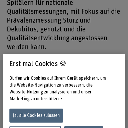
Spitälern für nationale
Qualitätsmessungen, mit Fokus auf die
Prävalenzmessung Sturz und
Dekubitus, genutzt und die
Qualitätsentwicklung angestossen
werden kann.
Erst mal Cookies 🍪
Steckbrief
Dürfen wir Cookies auf Ihrem Gerät speichern, um
die Website-Navigation zu verbessern, die
Beteiligte Departemente
Gesundheit
Website-Nutzung zu analysieren und unser
Hochschule der Künste Bern
Marketing zu unterstützen?
Technik und Informatik
Ja, alle Cookies zulassen
Institut(e)
Institute of Design Research
Pflege