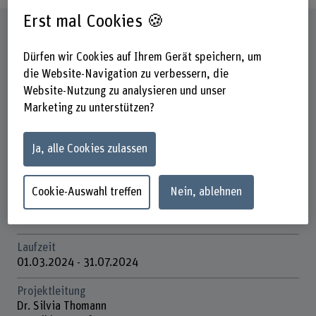
Erst mal Cookies 🍪
Steckbrief
Dürfen wir Cookies auf Ihrem Gerät speichern, um
Beteiligte Departemente
die Website-Navigation zu verbessern, die
Gesundheit
Website-Nutzung zu analysieren und unser
Marketing zu unterstützen?
Institut(e)
Pflege
Ja, alle Cookies zulassen
Forschungseinheit(en)
Innovationsfeld Qualität im Gesundheitswesen
Cookie-Auswahl treffen
Nein, ablehnen
Förderorganisation
Andere
Laufzeit
01.03.2024 - 31.07.2024
Projektleitung
Dr. Silvia Thomann