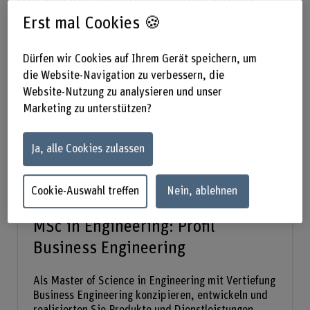
Ihnen elf Profile zur Auswahl an:
Erst mal Cookies 🍪
Dürfen wir Cookies auf Ihrem Gerät speichern, um
die Website-Navigation zu verbessern, die
Website-Nutzung zu analysieren und unser
Marketing zu unterstützen?
Ja, alle Cookies zulassen
Cookie-Auswahl treffen
Nein, ablehnen
Master of Science
MSc in Engineering: Profil
Business Engineering
Als Master of Science in Engineering mit Vertiefung
Business Engineering konzipieren, entwickeln und